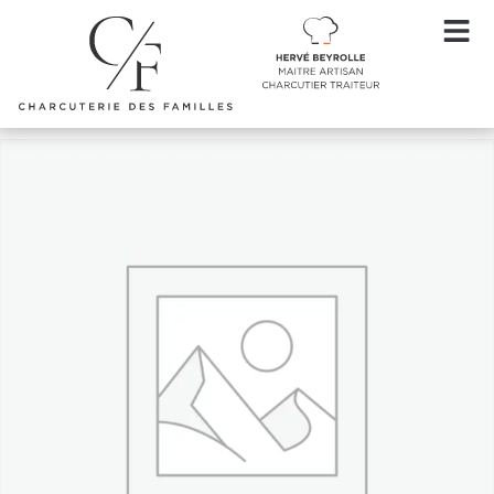
Accueil
/
Entrées chaudes Noël
/ Coquille Saint Jacques