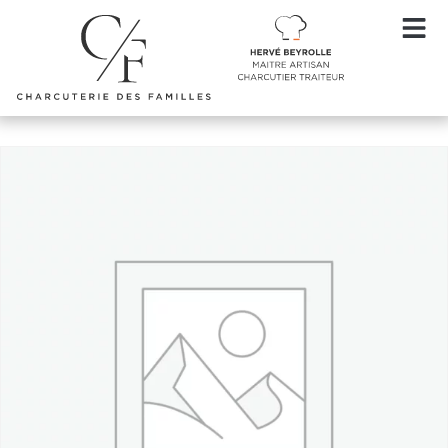
Accueil
/
Noël Plats cuisinés volailles et viandes
/ Suprême de
poularde sauce forestière