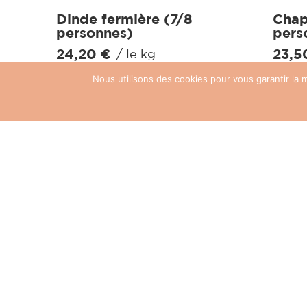
Dinde fermière (7/8
Chap
personnes)
pers
24,20
€
23,
/ le kg
Nous utilisons des cookies pour vous garantir la m
VOIR LE PRODUIT
VOI