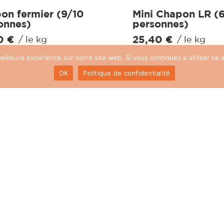
on fermier (9/10
Mini Chapon LR (
onnes)
personnes)
50
€
25,40
€
/ le kg
/ le kg
eilleure expérience sur notre site web. Si vous continuez à utiliser ce
R LE PRODUIT
VOIR LE PRODUIT
OK
Politique de confidentialité