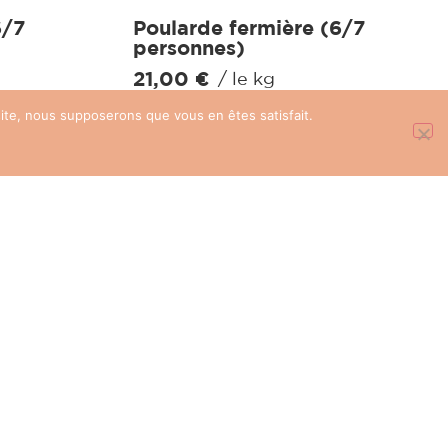
6/7
Poularde fermière (6/7
personnes)
21,00
€
/ le kg
 site, nous supposerons que vous en êtes satisfait.
VOIR LE PRODUIT